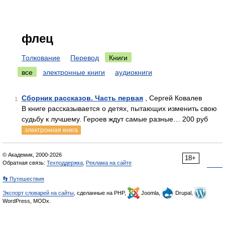
флец
Толкование
Перевод
Книги
все
электронные книги
аудиокниги
Сборник рассказов. Часть первая
, Сергей Ковалев
1
В книге рассказывается о детях, пытающих изменить свою
судьбу к лучшему. Героев ждут самые разные… 200 руб
электронная книга
© Академик, 2000-2026
18+
Обратная связь:
Техподдержка
,
Реклама на сайте
👣 Путешествия
Экспорт словарей на сайты
, сделанные на PHP,
Joomla,
Drupal,
WordPress, MODx.